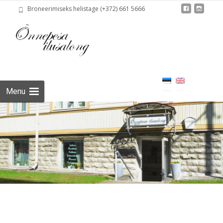
Broneerimiseks helistage (+372) 661 5666
Skip
to
content
Menu